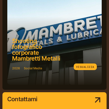
Shooting
fotografico
corporate
Mambretti Metalli
VISUALIZZA
2026
Social Media
Concept
Contattami