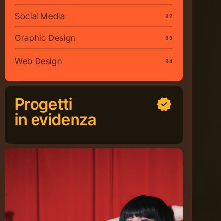
Social Media
02
Graphic Design
03
Web Design
04
Progetti
in evidenza