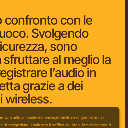
 confronto con le
fuoco. Svolgendo
sicurezza, sono
a sfruttare al meglio la
registrare l’audio in
etta grazie a dei
 wireless.
to web utilizza cookie e tecnologie simili per migliorare la tua
 di navigazione, analizzare il traffico del sito e fornire contenuti