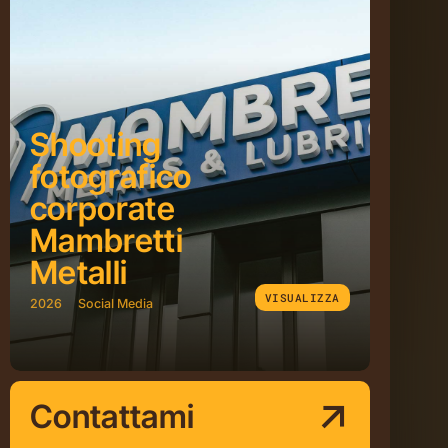
Shooting
fotografico
corporate
Mambretti
Metalli
VISUALIZZA
2026
Social Media
Contattami