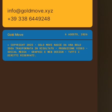
info@goldmove.xyz
+39 338 6449248
Gold Move
6 AGOSTO, 2026
© COPYRIGHT 2025 •
GOLD MOVE
NASCE DA UNA
BOLD
IDEA
TRASFORMATA IN RISULTATO • PRODUZIONE VIDEO •
SOCIAL MEDIA • GRAPHIC E WEB DESIGN • TUTTI I
DIRITTI RISERVATI.