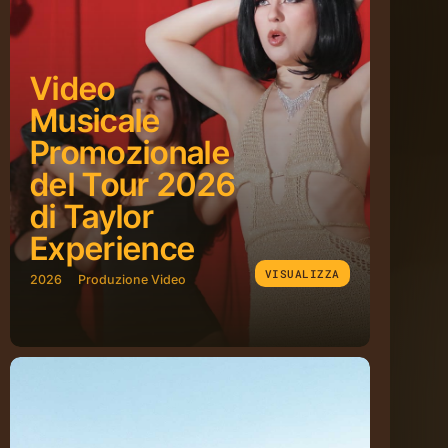
Video
Musicale
Promozionale
del Tour 2026
di Taylor
Experience
VISUALIZZA
2026
Produzione Video