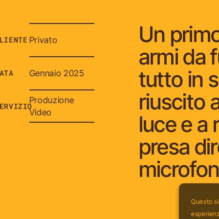
Un primo
LIENTE
Privato
armi da 
tutto in 
ATA
Gennaio 2025
riuscito 
Produzione
ERVIZIO
Video
luce e a 
presa dir
microfoni
Questo si
esperienza