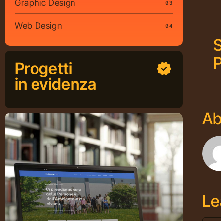
Graphic Design
03
Web Design
04
S
P
Progetti
in evidenza
Ab
Le