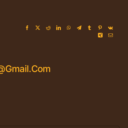
Facebook
X
Reddit
LinkedIn
WhatsApp
Telegram
Tumblr
Pinterest
Vk
Xing
Email
@gmail.com