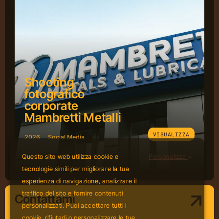
Shooting
fotografico
corporate
Mambretti Metalli
VISUALIZZA
2026
Social Media
Questo sito web utilizza cookie e
Personalizza
tecnologie simili per migliorare la tua
esperienza di navigazione, analizzare il
traffico del sito e fornire contenuti
Contattami
personalizzati. Puoi accettare tutti i
cookie, rifiutarli o personalizzare le tue