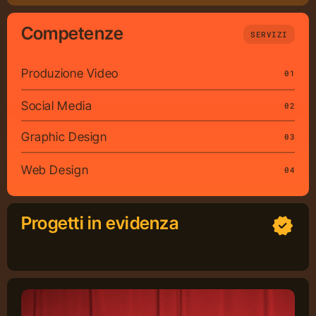
Competenze
SERVIZI
Produzione Video
01
Social Media
02
Graphic Design
03
Web Design
04
Concept
Progetti
in evidenza
Servizi