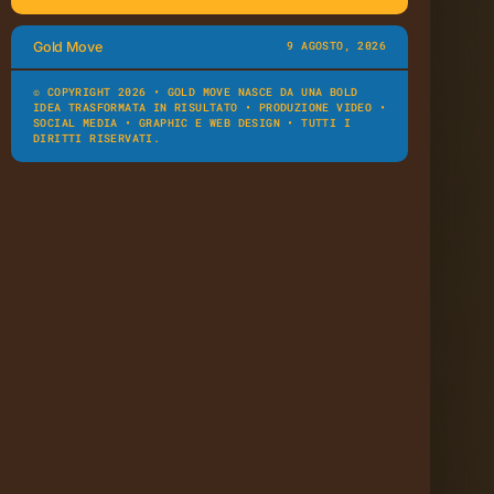
Gold Move
9 AGOSTO, 2026
© COPYRIGHT 2026 •
GOLD MOVE
NASCE DA UNA
BOLD
IDEA
TRASFORMATA IN RISULTATO • PRODUZIONE VIDEO •
SOCIAL MEDIA • GRAPHIC E WEB DESIGN • TUTTI I
DIRITTI RISERVATI.