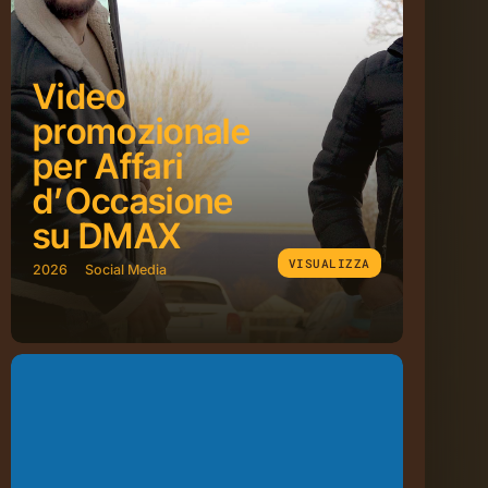
Video
promozionale
per Affari
d’Occasione
su DMAX
VISUALIZZA
2026
Social Media