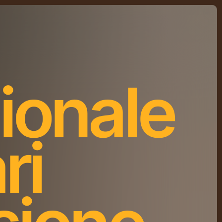
ionale
ri