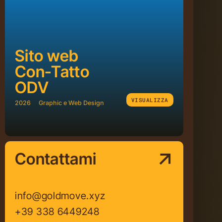
Sito web
Con-Tatto
ODV
VISUALIZZA
2026
Graphic e Web Design
Contattami
info@goldmove.xyz
+39 338 6449248