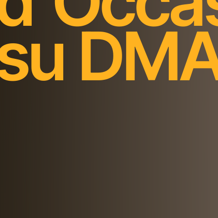
d’Occa
su DM