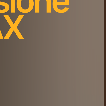
sione
AX