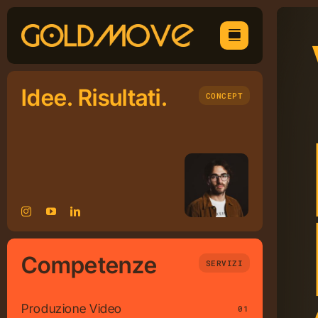
Skip
to
content
Idee. Risultati.
CONCEPT
Competenze
SERVIZI
Produzione Video
01