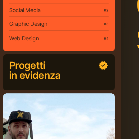
Social Media
02
Graphic Design
03
Web Design
04
Progetti
in evidenza