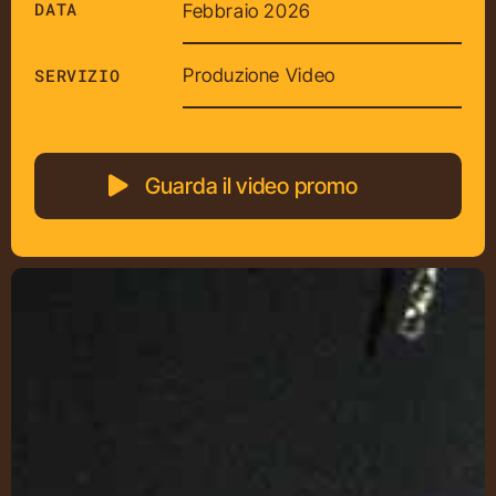
DATA
Febbraio 2026
Produzione Video
SERVIZIO
Guarda il video promo