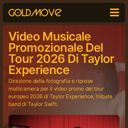
Skip
to
content
Video Musicale
Promozionale Del
Tour 2026 Di Taylor
Experience
Direzione della fotografia e riprese
multicamera per il video promo del tour
europeo 2026 di Taylor Experience, tribute
band di Taylor Swift.