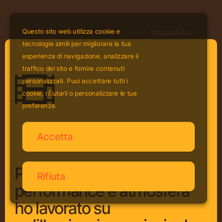
Questo sito web utilizza cookie e
Personalizza
tecnologie simili per migliorare la tua
esperienza di navigazione, analizzare il
traffico del sito e fornire contenuti
personalizzati. Puoi accettare tutti i
cookie, rifiutarli o personalizzare le tue
preferenze.
Accetta
Per valorizzare
Rifiuta
performance e atmosfera
ho lavorato su