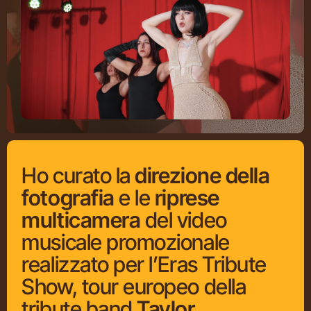
Ho curato la
direzione della
fotografia
e le
riprese
multicamera
del video
musicale promozionale
realizzato per l’Eras Tribute
Show, tour europeo della
tribute band
Taylor