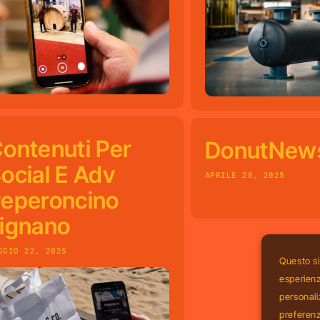
ontenuti Per
DonutNew
ocial E Adv
APRILE 28, 2025
eperoncino
ignano
GGIO 22, 2025
Questo si
esperienza
personaliz
preferen