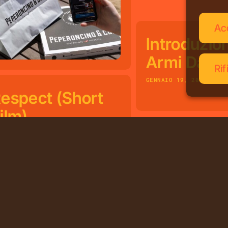
Ac
Introduzion
Armi Da F
Rif
GENNAIO 19, 2025
espect (short
ilm)
CEMBRE 16, 2020