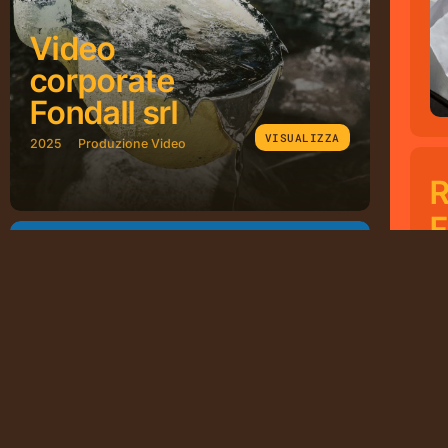
Video
corporate
Fondall srl
VISUALIZZA
2025
Produzione Video
R
F
DI