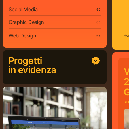
Social Media
02
Graphic Design
03
Web Design
04
Ho
Progetti
in evidenza
V
2
G
GI