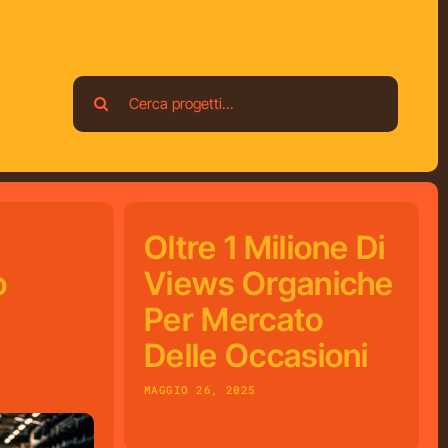
Search
for:
Oltre 1 Milione Di
o
Views Organiche
Per Mercato
Delle Occasioni
MAGGIO 26, 2025