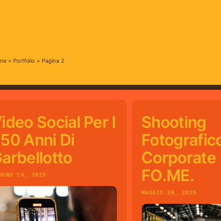
me
»
Portfolio
»
Pagina 2
ideo Social Per I
Shooting
50 Anni Di
Fotografic
arbellotto
Corporate
FO.ME.
UGNO 24, 2025
MAGGIO 30, 2025