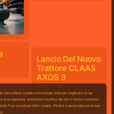
s
Lancio Del Nuovo
Trattore CLAAS
AXOS 3
MARZO 10, 2025
to web utilizza cookie e tecnologie simili per migliorare la tua
 di navigazione, analizzare il traffico del sito e fornire contenuti
zati. Puoi accettare tutti i cookie, rifiutarli o personalizzare le tue
ze.
Personalizza