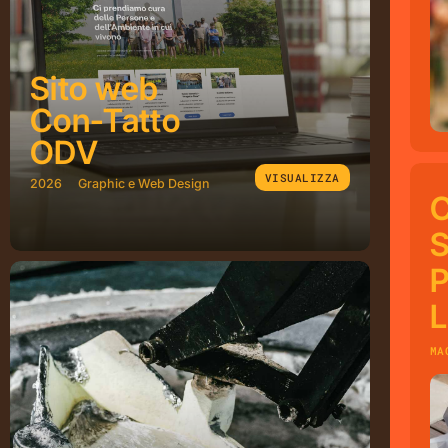
Sito web
Con-Tatto
ODV
VISUALIZZA
2026
Graphic e Web Design
C
S
P
L
MA